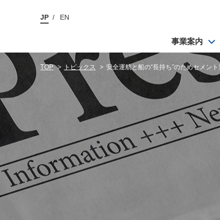
JP
EN
ごあいさつ
海洋事業
デジタル事業
経営理念
事業案内
品質管理
アクセス
TOP
トピックス
安全運航と船の“長持ち”のためセメン
ごあいさつ
海洋事業
デジタル事業
経営理念
品質管理
アクセス