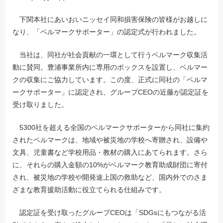
下関本社にあいおいニッセイ同和損害保険の皆様がお越しに
なり、「ベルマークサポーター」の認定式が行われました。
当社は、同社が社会貢献の一環として行うベルマーク収集活
動に賛同。豊浦事業所内に専用のボックスを設置し、ベルマー
クの収集にご協力しています。この度、正式に同社の「ベルマ
ークサポーター」に認定され、グループCEOの近藤が認定証を
受け取りました。
5300社を超える全国のベルマークサポーターから同社に集約
されたベルマークは、地域や被災地の学校へ寄贈され、設備や
文具、児童書など学校用品・教材の購入にあてられます。さら
に、それらの購入金額の10%がベルマーク教育助成財団に寄付
され、被災地の学校や開発途上国の救助など、国内外でのさま
ざまな教育援助活動に役立てられる仕組みです。
認定証を受け取ったグループCEOは「SDGsにもつながる活