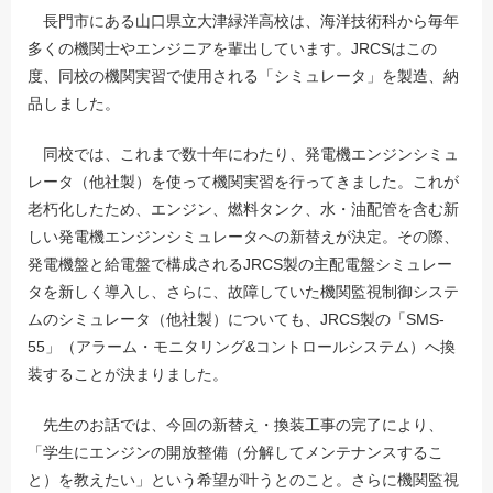
長門市にある山口県立大津緑洋高校は、海洋技術科から毎年
多くの機関士やエンジニアを輩出しています。JRCSはこの
度、同校の機関実習で使用される「シミュレータ」を製造、納
品しました。
同校では、これまで数十年にわたり、発電機エンジンシミュ
レータ（他社製）を使って機関実習を行ってきました。これが
老朽化したため、エンジン、燃料タンク、水・油配管を含む新
しい発電機エンジンシミュレータへの新替えが決定。その際、
発電機盤と給電盤で構成されるJRCS製の主配電盤シミュレー
タを新しく導入し、さらに、故障していた機関監視制御システ
ムのシミュレータ（他社製）についても、JRCS製の「SMS-
55」（アラーム・モニタリング&コントロールシステム）へ換
装することが決まりました。
先生のお話では、今回の新替え・換装工事の完了により、
「学生にエンジンの開放整備（分解してメンテナンスするこ
と）を教えたい」という希望が叶うとのこと。さらに機関監視